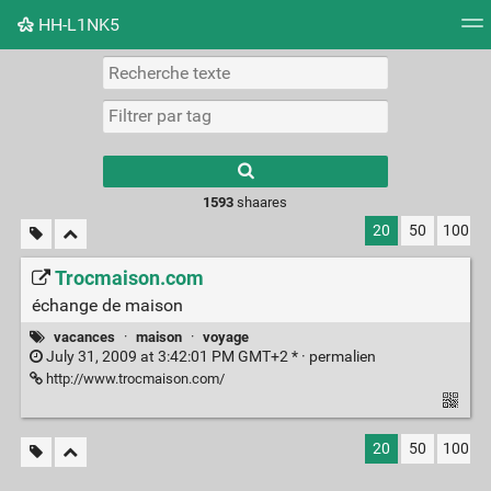
HH-L1NK5
Nuage de tags
Mur d'images
Quotidien
Flux RS
Type 1 or more
characters for
results.
1593
shaares
20
50
100
Trocmaison.com
échange de maison
vacances
·
maison
·
voyage
July 31, 2009 at 3:42:01 PM GMT+2 * ·
permalien
http://www.trocmaison.com/
20
50
100