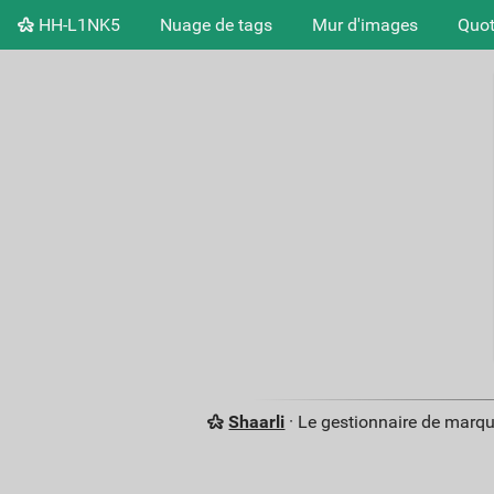
HH-L1NK5
Nuage de tags
Mur d'images
Quot
Shaarli
· Le gestionnaire de marq