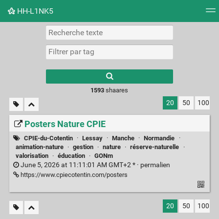
HH-L1NK5
Nuage de tags
Mur d'images
Quotidien
Flux RS
Type 1 or more
characters for
results.
1593
shaares
20
50
100
Posters Nature CPIE
CPIE-du-Cotentin
·
Lessay
·
Manche
·
Normandie
·
animation-nature
·
gestion
·
nature
·
réserve-naturelle
·
valorisation
·
éducation
·
GONm
June 5, 2026 at 11:11:01 AM GMT+2 * ·
permalien
https://www.cpiecotentin.com/posters
20
50
100