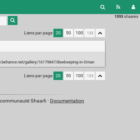
1593
shaares
Type 1 or
more
characters
Liens par page
20
50
100
for
results.
.behance.net/gallery/16179847/Beekeeping-in-Oman
Liens par page
20
50
100
a communauté Shaarli ·
Documentation