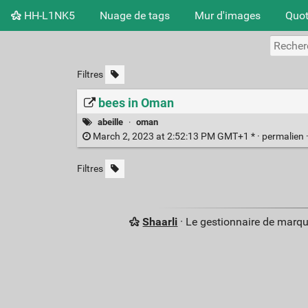
HH-L1NK5
Nuage de tags
Mur d'images
Quot
Filtres
bees in Oman
abeille
·
oman
March 2, 2023 at 2:52:13 PM GMT+1 * ·
permalien
Filtres
Shaarli
· Le gestionnaire de marq