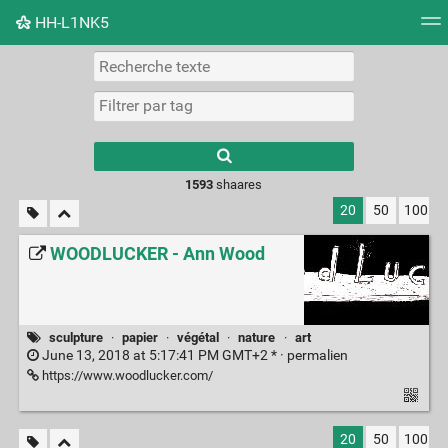
HH-L1NK5
Nuage de tags
Mur d'images
Quotidien
Flux RS
Type 1 or more
characters for
results.
1593
shaares
20
50
100
WOODLUCKER - Ann Wood
sculpture
·
papier
·
végétal
·
nature
·
art
June 13, 2018 at 5:17:41 PM GMT+2 * ·
permalien
https://www.woodlucker.com/
20
50
100