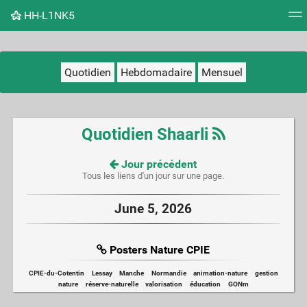
HH-L1NK5
Nuage de tags
Mur d'images
Quotidien
Flux RS
Quotidien
Hebdomadaire
Mensuel
Quotidien Shaarli
Jour précédent
Tous les liens d'un jour sur une page.
June 5, 2026
Posters Nature CPIE
CPIE-du-Cotentin
Lessay
Manche
Normandie
animation-nature
gestion
nature
réserve-naturelle
valorisation
éducation
GONm