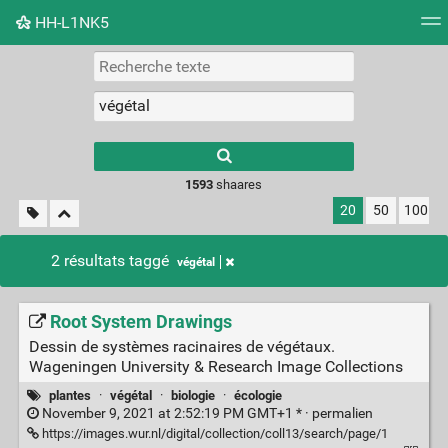
HH-L1NK5
Nuage de tags
Mur d'images
Quotidien
Flux RS
Type 1 or more
characters for
results.
1593
shaares
20
50
100
2 résultats taggé
végétal
Root System Drawings
Dessin de systèmes racinaires de végétaux.
Wageningen University & Research Image Collections
plantes
·
végétal
·
biologie
·
écologie
November 9, 2021 at 2:52:19 PM GMT+1 * ·
permalien
https://images.wur.nl/digital/collection/coll13/search/page/1