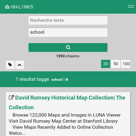
HH-L1NK5
Nuage de tags
Mur d'images
Quotidien
Flux RS
Type 1 or more
characters for
results.
1593
shaares
20
50
100
1 résultat taggé
school
David Rumsey Historical Map Collection| The
Collection
Browse 122,000 Maps and Images in LUNA Viewer
Visit David Rumsey Map Center at Stanford Library
View Maps Recently Added to Online Collection
Welco...