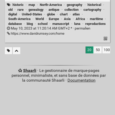
historic
·
map
·
North-America
·
geography
·
historical
·
old
·
rare
·
genealogy
·
antique
·
collection
·
cartography
·
digital
·
United-States
·
globe
·
chart
·
atlas
·
South-America
·
World
·
Europe
·
Asia
·
Africa
·
maritime
·
database
·
blog
·
school
·
manuscript
·
luna
·
reproductions
May 10, 2023 at 11:20:14 AM GMT+2 * ·
permalien
https://www.davidrumsey.com/home
20
50
100
Shaarli
· Le gestionnaire de marque-pages
personnel, minimaliste, et sans base de données par
la communauté Shaarli ·
Documentation