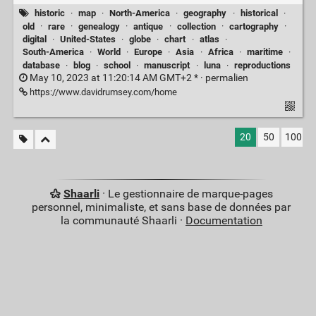
historic
·
map
·
North-America
·
geography
·
historical
·
old
·
rare
·
genealogy
·
antique
·
collection
·
cartography
·
digital
·
United-States
·
globe
·
chart
·
atlas
·
South-America
·
World
·
Europe
·
Asia
·
Africa
·
maritime
·
database
·
blog
·
school
·
manuscript
·
luna
·
reproductions
May 10, 2023 at 11:20:14 AM GMT+2 * ·
permalien
https://www.davidrumsey.com/home
20
50
100
Shaarli
· Le gestionnaire de marque-pages
personnel, minimaliste, et sans base de données par
la communauté Shaarli ·
Documentation