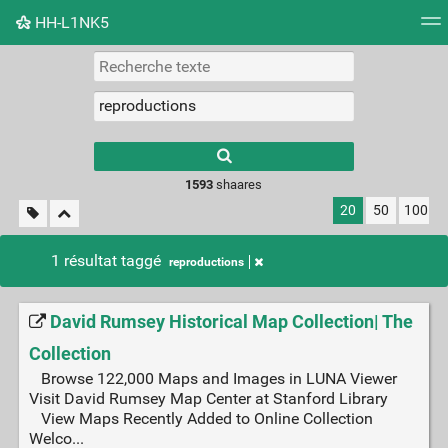
HH-L1NK5
Nuage de tags
Mur d'images
Quotidien
Flux RS
Type 1 or more
characters for
results.
1593
shaares
20
50
100
1 résultat taggé
reproductions
David Rumsey Historical Map Collection| The
Collection
Browse 122,000 Maps and Images in LUNA Viewer
Visit David Rumsey Map Center at Stanford Library
View Maps Recently Added to Online Collection
Welco...