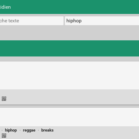
idien
·
·
hiphop
·
reggae
·
breaks
·