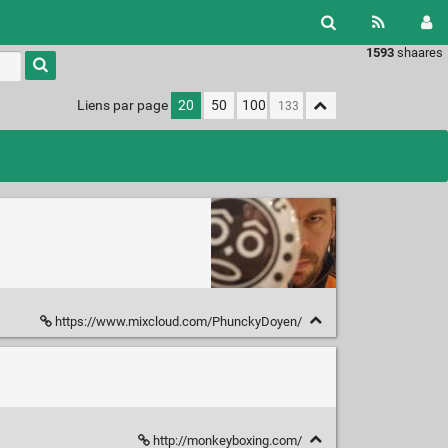
1593
shaares
Type 1 or
more
characters
Liens par page
20
50
100
for
results.
https://www.mixcloud.com/PhunckyDoyen/
http://monkeyboxing.com/