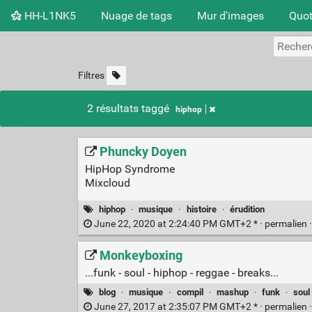
HH-L1NK5
Nuage de tags
Mur d'images
Quot
Filtres
2 résultats taggé
hiphop
Phuncky Doyen
HipHop Syndrome
Mixcloud
hiphop
·
musique
·
histoire
·
érudition
June 22, 2020 at 2:24:40 PM GMT+2 * ·
permalien
Monkeyboxing
...funk - soul - hiphop - reggae - breaks...
blog
·
musique
·
compil
·
mashup
·
funk
·
soul
June 27, 2017 at 2:35:07 PM GMT+2 * ·
permalien