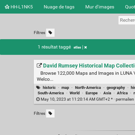
HH-L1NK5
Nuage de tags
Mur d'images
Quot
Filtres
1 résultat taggé
atlas
David Rumsey Historical Map Collecti
Browse 122,000 Maps and Images in LUNA Vi
Welco...
historic
·
map
·
North-America
·
geography
·
hi
South-America
·
World
·
Europe
·
Asia
·
Africa
·
May 10, 2023 at 11:20:14 AM GMT+2 * ·
permalien
Filtres