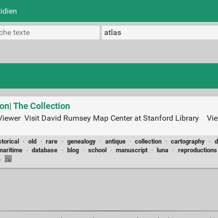
idien
on| The Collection
ewer Visit David Rumsey Map Center at Stanford Library Vie
storical
·
old
·
rare
·
genealogy
·
antique
·
collection
·
cartography
·
d
maritime
·
database
·
blog
·
school
·
manuscript
·
luna
·
reproductions
·