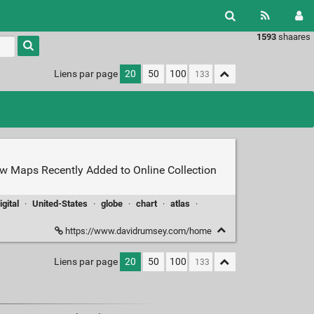
1593
shaares
Type 1 or
more
characters
Liens par page
20
50
100
for
results.
w Maps Recently Added to Online Collection
igital
·
United-States
·
globe
·
chart
·
atlas
·
https://www.davidrumsey.com/home
Liens par page
20
50
100